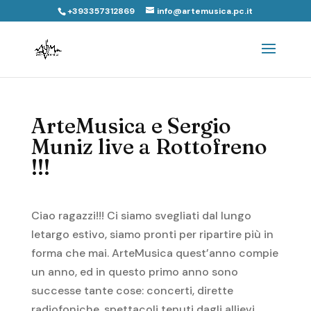
+393357312869
info@artemusica.pc.it
ArteMusica e Sergio
Muniz live a Rottofreno
!!!
Ciao ragazzi!!! Ci siamo svegliati dal lungo
letargo estivo, siamo pronti per ripartire più in
forma che mai. ArteMusica quest’anno compie
un anno, ed in questo primo anno sono
successe tante cose: concerti, dirette
radiofoniche, spettacoli tenuti dagli allievi…